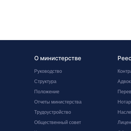
О министерстве
Рее
Руководство
Контр
Структура
Адвок
Положение
Перев
Отчеты министерства
Нота
Трудоустройство
Насле
Общественный совет
Лицен