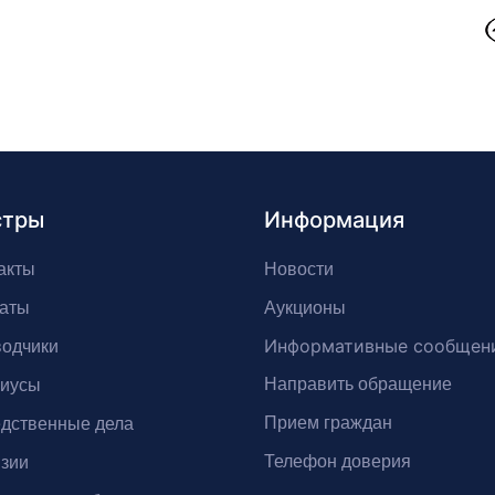
стры
Информация
акты
Новости
аты
Аукционы
Информативные сообщен
одчики
Направить обращение
риусы
Прием граждан
дственные дела
Телефон доверия
зии