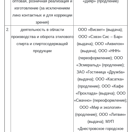
оптовая, розничная реализация и
«Дияр» (продление)
изготовление (за исключением
линз контактных и для коррекции
зрения)
2.
деятельность в области
ООО «Висвет» (выдача);
производства и оборота этилового
ООО «Сэвэн Сис – Бар»
спирта и спиртосодержащей
(выдача); ООО «Аквилон»
продукции
(выдача), ООО «ННН»
(переоформление); ООО
«Эсмеральд» (продление);
ЗАО «Гостиница «Дружба»
(выдача); ООО «Касатка»
(продление); ООО «Кафе
«Прохлада» (выдача); ООО
«Смачно» (переоформление);
ООО «Мир и экология»
(продление); ООО «Литвин»
(выдача); МУП
«Днестровское городское