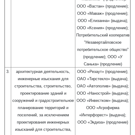
ООО «Вастан» (продление);
ООО «Маваж» (продление);
ООО «Елизанна» (выдача);
ООО «Ксения» (продление);
Потребительский кооператив
"Незавертайловское
потребительское общество"
(продление); ООО «У
Санька» (продление)
3.
архитектурная деятельность,
ООО «Резаут» (продление);
инженерные изыскания для
ОАО «Тирстекло» (выдача);
строительства, строительство,
ОАО «Автополив» (выдача);
проектирование зданий и
ООО «Нанострой» (выдача);
сооружений и градостроительное
ООО «Инвестком» (выдача);
планирование территорий и
ООО «Агрофирма
поселений, за исключением
«Интерфорест» (выдача);
проектирования инженерных
ООО «Экдиза» (продление)
изысканий для строительства,