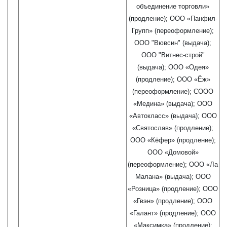
объединение торговли»
(продление); ООО «Панфил-
Групп» (переоформление);
ООО "Вювсин" (выдача);
ООО "Витнес-строй"
(выдача); ООО «Одея»
(продление); ООО «Ёж»
(переоформление); СООО
«Медина» (выдача); ООО
«Автокласс» (выдача); ООО
«Святослав» (продление);
ООО «Кёфер» (продление);
ООО «Домовой»
(переоформление); ООО «Ла
Малана» (выдача); ООО
«Розница» (продление); ООО
«Гвэн» (продление); ООО
«Галант» (продление); ООО
«Максимка» (продление);