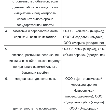
строительство объектов, если
данные работы проводятся по
инициативе и под контролем
исполнительного органа
государственной власти
4.
заготовка и переработка лома
ООО «Биоинтер» (выдача);
черных и цветных металлов
ООО «Раздолье» (выдача);
ООО «Морий» (продление)
5.
ООО «Сейм» (выдача), ООО
оптовая, розничная реализация
«Юкон-сервис» (продление)
бензина и газойля, оказание услуг
по хранению автомобильного
бензина и газойля
6.
медицинская деятельность
ООО «Центр оптической
коррекции зрения
«Еврооптика»
(переоформление); ООО
«Здоровые зубы» (выдача)
деятельность по проведению
ООО «Эльдорадо»