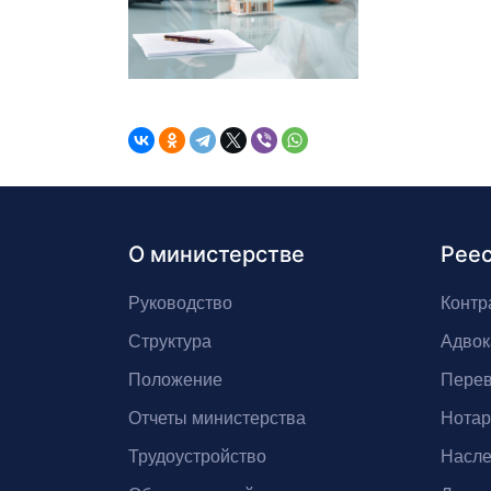
О министерстве
Рее
Руководство
Контр
Структура
Адвок
Положение
Перев
Отчеты министерства
Нота
Трудоустройство
Насле