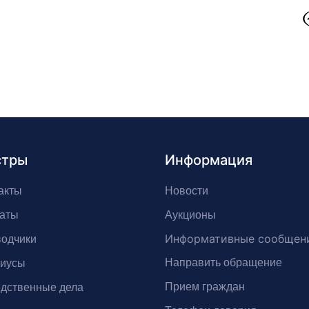
стры
Информация
акты
Новости
аты
Аукционы
Информативные сообщен
одчики
Направить обращение
риусы
Прием граждан
дственные дела