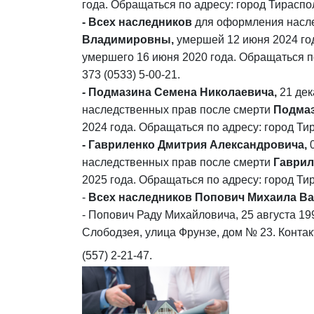
года. Обращаться по адресу: город Тирасполь
- Всех
наследников
для оформления насл
Владимировны,
умершей 12 июня 2024 го
умершего 16 июня 2020 года. Обращаться по 
373 (0533) 5-00-21.
-
Подмазина Семена Николаевича,
21 де
наследственных прав после смерти
Подмаз
2024 года. Обращаться по адресу: город Тира
- Гавриленко Дмитрия Александровича,
наследственных прав после смерти
Гаврил
2025 года. Обращаться по адресу: город Тира
-
Всех наследников
Попович Михаила Ва
- Попович Раду Михайловича, 25 августа 19
Слободзея, улица Фрунзе, дом № 23. Контактн
(557) 2-21-47.