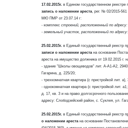
17.02.2015
г.
в Едином государственном реестре 
запись о наложении ареста
, рег. № 02/2015-56
МЮ ПМР от 23.07.14 г:
- комплекс
строений, расположенный по адресу: г
- земельный участок, расположенный по адресу: 
25.02.2015г.
в Единый государственный реестр п
записи о наложении ареста
на основании Пост
ареста на имущество должника от 19.02.2015 г.
- здание "Школы овощеводов" лит. А-А1-А2, 2940,
Гагарина, д. 225/20;
- трехкомнатная квартира (с пристройкой лит. а), 3
- однокомнатная квартира (с пристройкой лит. а1;
д. 17, кв. 3 и на право долгосрочного пользован
адресу: Слободзейский район, с. Суклея, ул. Гага
25.02.2015г.
в Единый государственный реестр п
о наложении ареста
на основании Постановлени
(
04/2015-360), а именно на комплекс строений со