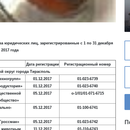
а юридических лиц, зарегистрированные с 1 по 31 декабря
2017 года
Дата регистрации
Регистрационный номер
й округ города Тирасполь
ехногрупп»
01.12.2017
01-023-6739
родуктория»
01.12.2017
01-023-6740
щественной
05.12.2017
о-1/01/01-071-6715
общество»
ально-
05.12.2017
01-100-6741
П
Гроссман»
05.12.2017
01-023-6742
м животным
11.12.2017
01-110-6743