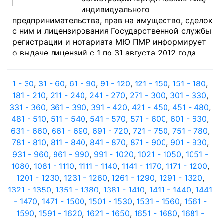
индивидуального
предпринимательства, прав на имущество, сделок
с ним и лицензирования Государственной службы
регистрации и нотариата МЮ ПМР информирует
о выдаче лицензий с 1 по 31 августа 2012 года
1 - 30
,
31 - 60
,
61 - 90
,
91 - 120
,
121 - 150
,
151 - 180
,
181 - 210
,
211 - 240
,
241 - 270
,
271 - 300
,
301 - 330
,
331 - 360
,
361 - 390
,
391 - 420
,
421 - 450
,
451 - 480
,
481 - 510
,
511 - 540
,
541 - 570
,
571 - 600
,
601 - 630
,
631 - 660
,
661 - 690
,
691 - 720
,
721 - 750
,
751 - 780
,
781 - 810
,
811 - 840
,
841 - 870
,
871 - 900
,
901 - 930
,
931 - 960
,
961 - 990
,
991 - 1020
,
1021 - 1050
,
1051 -
1080
,
1081 - 1110
,
1111 - 1140
,
1141 - 1170
,
1171 - 1200
,
1201 - 1230
,
1231 - 1260
,
1261 - 1290
,
1291 - 1320
,
1321 - 1350
,
1351 - 1380
,
1381 - 1410
,
1411 - 1440
,
1441
- 1470
,
1471 - 1500
,
1501 - 1530
,
1531 - 1560
,
1561 -
1590
,
1591 - 1620
,
1621 - 1650
,
1651 - 1680
,
1681 -